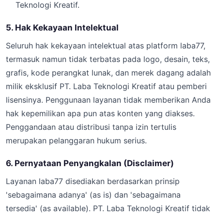
Teknologi Kreatif.
5. Hak Kekayaan Intelektual
Seluruh hak kekayaan intelektual atas platform laba77,
termasuk namun tidak terbatas pada logo, desain, teks,
grafis, kode perangkat lunak, dan merek dagang adalah
milik eksklusif PT. Laba Teknologi Kreatif atau pemberi
lisensinya. Penggunaan layanan tidak memberikan Anda
hak kepemilikan apa pun atas konten yang diakses.
Penggandaan atau distribusi tanpa izin tertulis
merupakan pelanggaran hukum serius.
6. Pernyataan Penyangkalan (Disclaimer)
Layanan laba77 disediakan berdasarkan prinsip
'sebagaimana adanya' (as is) dan 'sebagaimana
tersedia' (as available). PT. Laba Teknologi Kreatif tidak