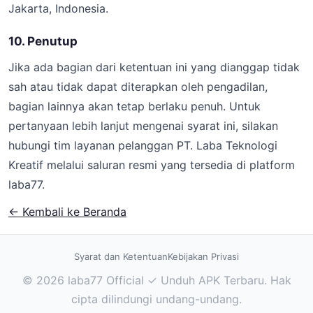
Jakarta, Indonesia.
10. Penutup
Jika ada bagian dari ketentuan ini yang dianggap tidak
sah atau tidak dapat diterapkan oleh pengadilan,
bagian lainnya akan tetap berlaku penuh. Untuk
pertanyaan lebih lanjut mengenai syarat ini, silakan
hubungi tim layanan pelanggan PT. Laba Teknologi
Kreatif melalui saluran resmi yang tersedia di platform
laba77.
← Kembali ke Beranda
Syarat dan Ketentuan
Kebijakan Privasi
© 2026 laba77 Official ✓ Unduh APK Terbaru. Hak
cipta dilindungi undang-undang.