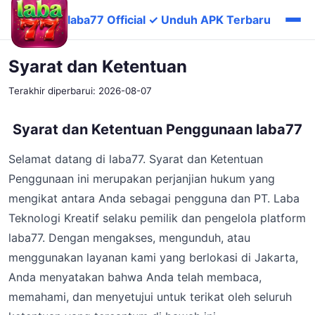
laba77 Official ✓ Unduh APK Terbaru
Syarat dan Ketentuan
Terakhir diperbarui: 2026-08-07
Syarat dan Ketentuan Penggunaan laba77
Selamat datang di laba77. Syarat dan Ketentuan
Penggunaan ini merupakan perjanjian hukum yang
mengikat antara Anda sebagai pengguna dan PT. Laba
Teknologi Kreatif selaku pemilik dan pengelola platform
laba77. Dengan mengakses, mengunduh, atau
menggunakan layanan kami yang berlokasi di Jakarta,
Anda menyatakan bahwa Anda telah membaca,
memahami, dan menyetujui untuk terikat oleh seluruh